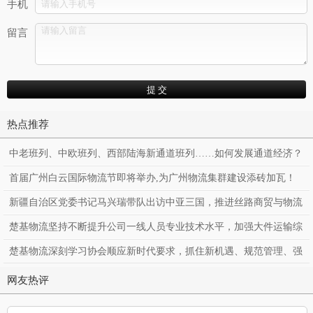
手机
留言
热点推荐
中老班列、中欧班列、西部陆海新通道班列……如何发展通道经济？
首届广州白云国际物流节即将举办,为广州物流集群建设添砖加瓦！
新疆自治区党委书记马兴瑞带队出访中亚三国，推进丝路商贸与物流
合作。
楚基物流坚持不断提升公司一线人员专业技术水平，加强大件运输综
合服务能力
楚基物流深刻学习协会顺应新时代要求，抓住新机遇、规范管理、强
化服务
网友热评