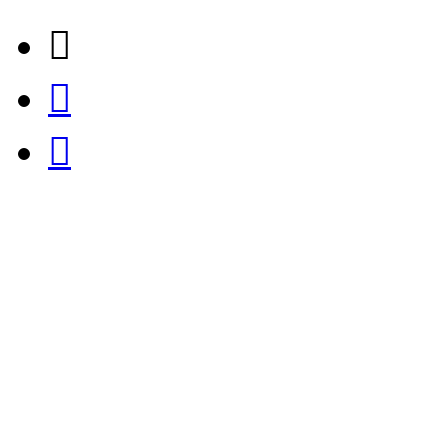


