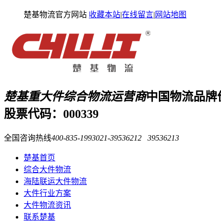
楚基物流官方网站
收藏本站
|
在线留言
|
网站地图
楚基重大件综合物流运营商
中国物流品牌
股票代码：000339
全国咨询热线
400-835-1993
021-39536212 39536213
楚基首页
综合大件物流
海陆联运大件物流
大件行业方案
大件物流资讯
联系楚基