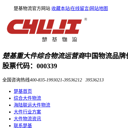
楚基物流官方网站
收藏本站
|
在线留言
|
网站地图
楚基重大件综合物流运营商
中国物流品牌
股票代码：000339
全国咨询热线
400-835-1993
021-39536212 39536213
楚基首页
综合大件物流
海陆联运大件物流
大件行业方案
大件物流资讯
联系楚基